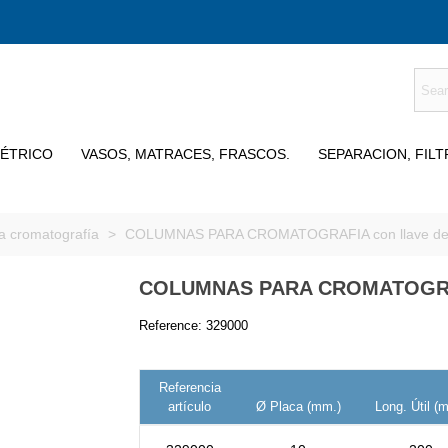
MÉTRICO
VASOS, MATRACES, FRASCOS.
SEPARACION, FIL
a cromatografía
>
COLUMNAS PARA CROMATOGRAFIA con llave de 
COLUMNAS PARA CROMATOGRA
Reference:
329000
Referencia
artículo
Ø Placa (mm.)
Long. Útil (