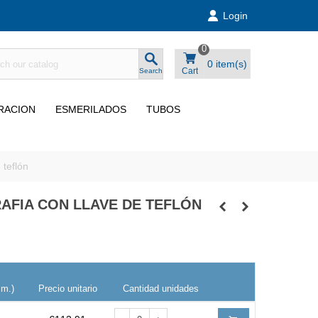
Login
0
0
item(s)
Cart
Search
TRACION
ESMERILADOS
TUBOS
teflón
FIA CON LLAVE DE TEFLÓN
mm.)
Precio unitario
Cantidad unidades