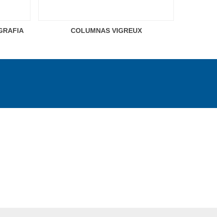
GRAFIA
COLUMNAS VIGREUX
COLUM
zón
Camis