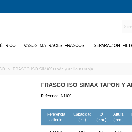
MÉTRICO
VASOS, MATRACES, FRASCOS.
SEPARACION, FIL
ISO
>
FRASCO ISO SIMAX tapón y anillo naranja
FRASCO ISO SIMAX TAPÓN Y 
Reference:
N1100
Referencia
Capacidad
Ø
Altura
artículo
(ml.)
(mm.)
(mm.)