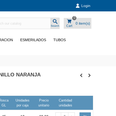
Login
0
0
item(s)
Cart
Search
TRACION
ESMERILADOS
TUBOS
ANILLO NARANJA
Rosca
Unidades
Precio
Cantidad
GL
por caja
unitario
unidades