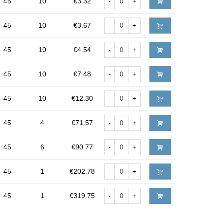
45
10
€3.32
-
+
45
10
€3.67
-
+
45
10
€4.54
-
+
45
10
€7.48
-
+
45
10
€12.30
-
+
45
4
€71.57
-
+
45
6
€90.77
-
+
45
1
€202.78
-
+
45
1
€319.75
-
+