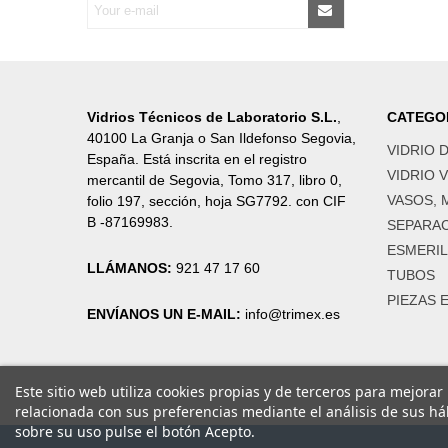
Vidrios Técnicos de Laboratorio S.L.
,
CATEGO
40100 La Granja o San Ildefonso Segovia,
VIDRIO 
España. Está inscrita en el registro
VIDRIO 
mercantil de Segovia, Tomo 317, libro 0,
VASOS, 
folio 197, sección, hoja SG7792. con CIF
B -87169983.
SEPARAC
ESMERI
LLÁMANOS:
921 47 17 60
TUBOS
PIEZAS 
ENVÍANOS UN E-MAIL:
info@trimex.es
Este sitio web utiliza cookies propias y de terceros para mejorar
relacionada con sus preferencias mediante el análisis de sus h
sobre su uso pulse el botón Acepto.