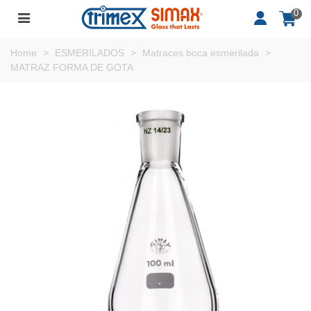
0
Home
>
ESMERILADOS
>
Matraces boca esmerilada
>
MATRAZ FORMA DE GOTA