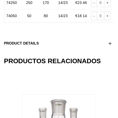
74250
250
170
14/23
€23.46
-
+
74050
50
80
14/23
€18.14
-
+
PRODUCT DETAILS
12
OTHER PRODUCTS IN THE SAME
CATEGORY: