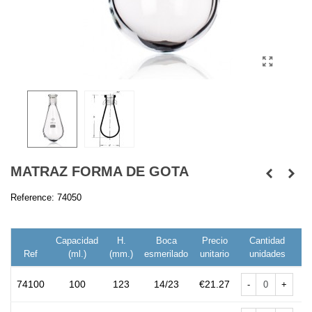
MATRAZ FORMA DE GOTA
Reference:
74050
Capacidad
H.
Boca
Precio
Cantidad
Ref
(ml.)
(mm.)
esmerilado
unitario
unidades
74100
100
123
14/23
€21.27
-
+