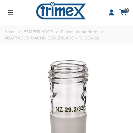
0
Home
>
ESMERILADOS
>
Piezas adaptadoras
>
ADAPTADOR MACHO ESMERILADO - ROSCA GL