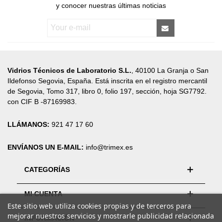
y conocer nuestras últimas noticias
Vidrios Técnicos de Laboratorio S.L.
, 40100 La Granja o San
Ildefonso Segovia, España. Está inscrita en el registro mercantil
de Segovia, Tomo 317, libro 0, folio 197, sección, hoja SG7792.
con CIF B -87169983.
LLÁMANOS:
921 47 17 60
ENVÍANOS UN E-MAIL:
info@trimex.es
CATEGORÍAS
MI CUENTA
Este sitio web utiliza cookies propias y de terceros para
mejorar nuestros servicios y mostrarle publicidad relacionada
INFORMACIÓN