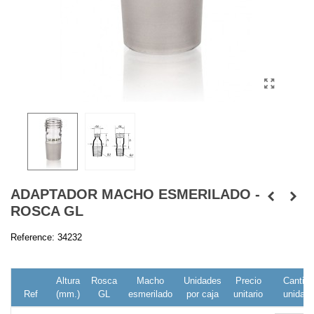
ADAPTADOR MACHO ESMERILADO -
ROSCA GL
Reference:
34232
Altura
Rosca
Macho
Unidades
Precio
Cantid
Ref
(mm.)
GL
esmerilado
por caja
unitario
unidad