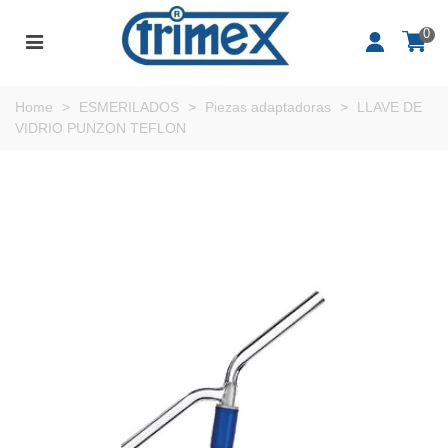
0
Home
>
ESMERILADOS
>
Piezas adaptadoras
>
LLAVE DE
VIDRIO PUNZON TEFLON