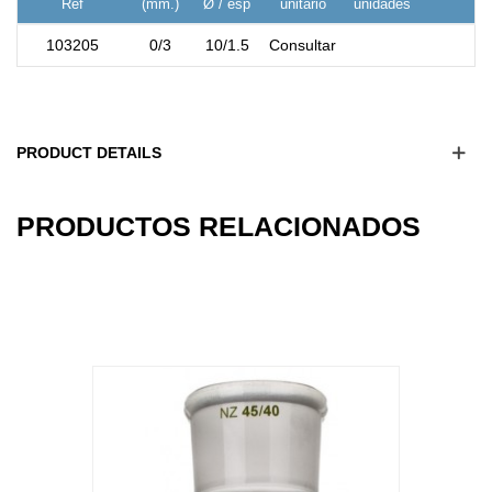
Ref
(mm.)
Ø / esp
unitario
unidades
103205
0/3
10/1.5
Consultar
PRODUCT DETAILS
16
OTHER PRODUCTS IN THE SAME
CATEGORY: