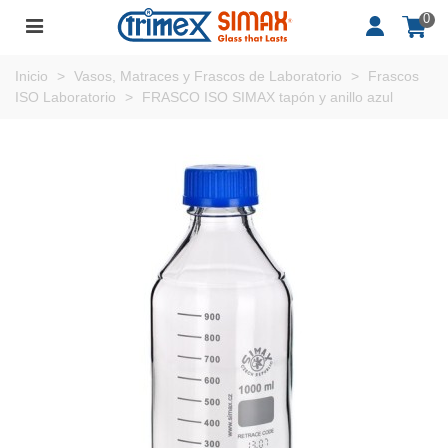
0
Inicio
>
Vasos, Matraces y Frascos de Laboratorio
>
Frascos
ISO Laboratorio
>
FRASCO ISO SIMAX tapón y anillo azul