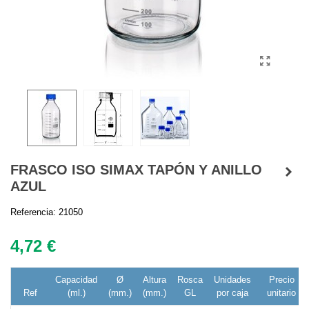
FRASCO ISO SIMAX TAPÓN Y ANILLO
AZUL
Referencia:
21050
4,72 €
Capacidad
Ø
Altura
Rosca
Unidades
Precio
Ref
(ml.)
(mm.)
(mm.)
GL
por caja
unitario