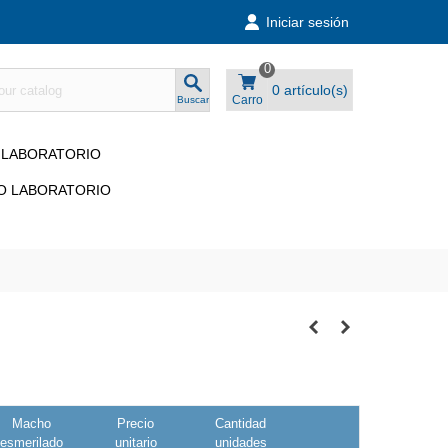
Iniciar sesión
0
0
artículo(s)
Carro
Buscar
 LABORATORIO
O LABORATORIO
Macho
Precio
Cantidad
esmerilado
unitario
unidades