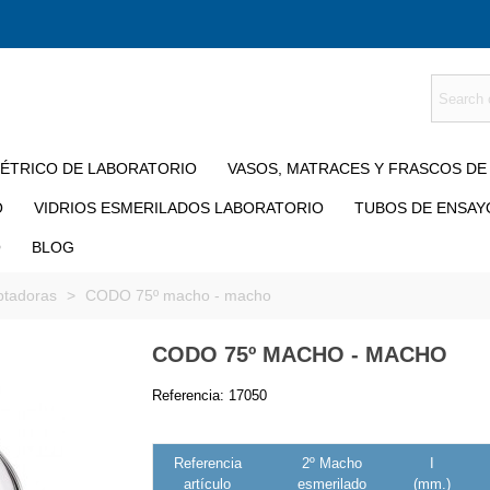
MÉTRICO DE LABORATORIO
VASOS, MATRACES Y FRASCOS DE
O
VIDRIOS ESMERILADOS LABORATORIO
TUBOS DE ENSAY
O
BLOG
ptadoras
>
CODO 75º macho - macho
CODO 75º MACHO - MACHO
Referencia:
17050
Referencia
2º Macho
I
artículo
esmerilado
(mm.)