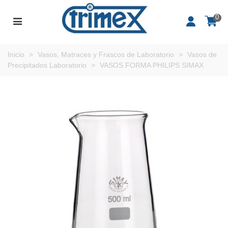
0
Inicio
>
Vasos, Matraces y Frascos de Laboratorio
>
Vasos de
Precipitados Laboratorio
>
VASOS FORMA PHILIPS SIMAX