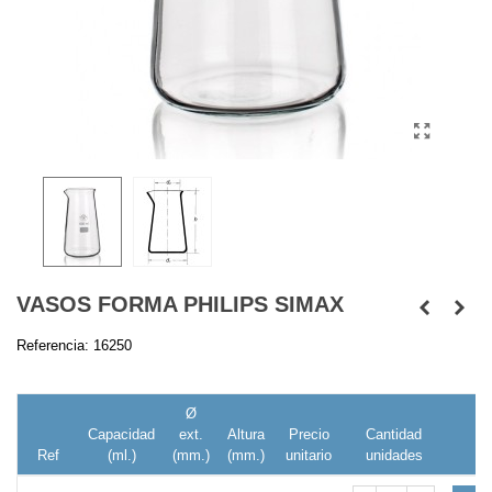
VASOS FORMA PHILIPS SIMAX
Referencia:
16250
Ø
Capacidad
ext.
Altura
Precio
Cantidad
Ref
(ml.)
(mm.)
(mm.)
unitario
unidades