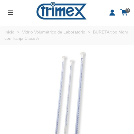
0
Inicio
>
Vidrio Volumétrico de Laboratorio
>
BURETA tipo Mohr
con franja Clase A