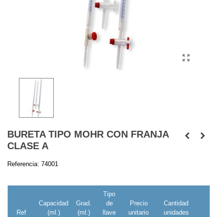
BURETA TIPO MOHR CON FRANJA
CLASE A
Referencia:
74001
Tipo
Capacidad
Grad.
de
Precio
Cantidad
Ref
(ml.)
(ml.)
llave
unitario
unidades